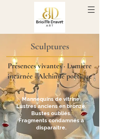
Sculptures
Présences vivantes · Lumière
incarnée · Alchimie poétique
Mannequins de vitrine.
Lustres anciens en bronze.
Bustes oubliés.
Fragments condamnés à
disparaître.