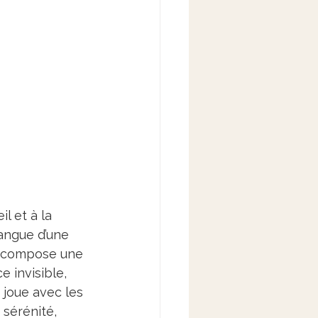
l et à la 
langue d’une 
, compose une 
 invisible, 
 joue avec les 
 sérénité, 