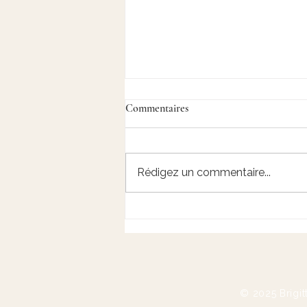
Commentaires
Rédigez un commentaire...
Journal de l'atelier: épisode 2
© 2025 Brigit