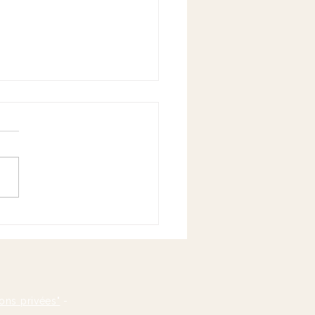
s et marées
ons privées"
-