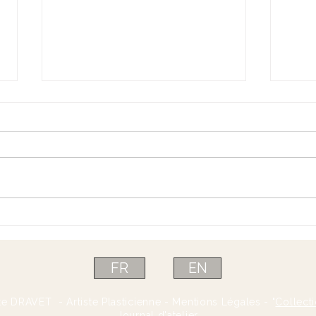
Vent
Journal de l'atelier:1er épisode
FR
EN
te DRAVET - Artiste Plasticienne - Mentions Légales - "
Collecti
Journal d'atelier